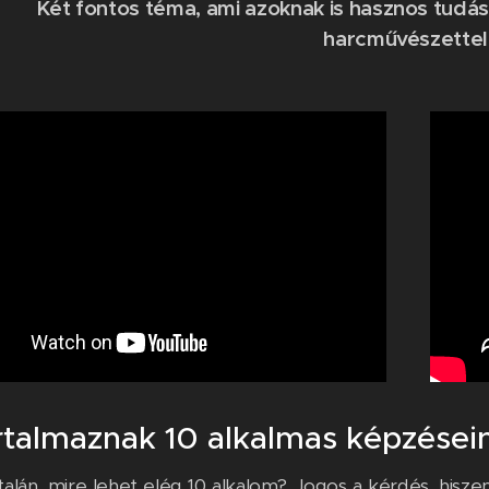
Két fontos téma, ami azoknak is hasznos tudást
harcművészettel
rtalmaznak 10 alkalmas képzései
talán, mire lehet elég 10 alkalom? Jogos a kérdés, hisze