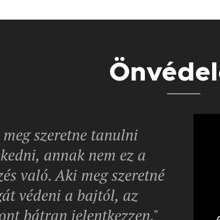
Önvéde
i meg szeretne tanulni
ekedni, annak nem ez a
zés való. Aki meg szeretné
át védeni a bajtól, az
ont bátran jelentkezzen."