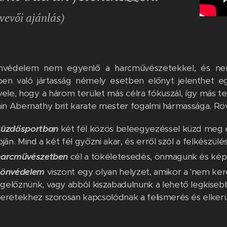
tvevői ajánlás)
nvédelem nem egyenlő a harcművészetekkel, és nem
en való jártasság némely esetben előnyt jelenthet eg
 vele, hogy a három terület más célra fókuszál, így más te
Iain Abernathy brit karate mester fogalmi hármassága. Röv
küzdősportban
két fél közös beleegyezéssel küzd meg eg
pján. Mind a két fél győzni akar, és erről szól a felkészülés 
harc
művészet
ben
cél a tökéletesedés, önmagunk és képe
önvédelem
viszont egy olyan helyzet, amikor a 'nem kere
előznünk, vagy abból kiszabadulnunk a lehető legkiseb
eretekhez szorosan kapcsolódnak a felismerés és elkerü