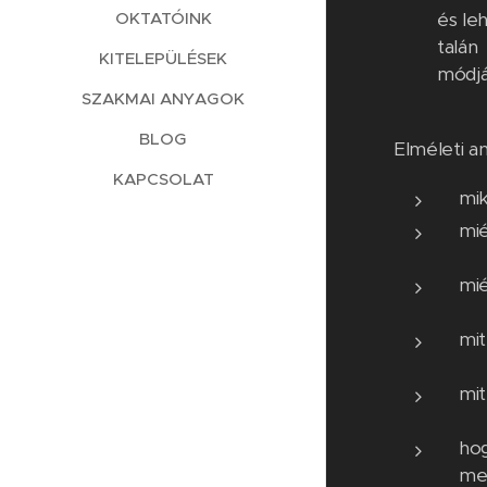
és le
OKTATÓINK
talá
KITELEPÜLÉSEK
módjá
SZAKMAI ANYAGOK
BLOG
Elméleti a
KAPCSOLAT
mik
mié
mié
mit
mit
hog
me