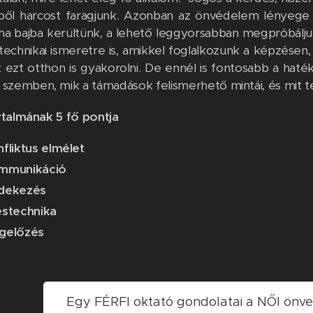
iből harcost faragjunk. Azonban az önvédelem lényege 
ha bajba kerültünk, a lehető leggyorsabban megpróbálj
technikai ismeretre is, amikkel foglalkozunk a képzésen,
k ezt otthon is gyakorolni. De ennél is fontosabb a haté
k szemben, mik a támadások felismerhető mintái, és mit 
talmának 5 fő pontja
fliktus elmélet
mmunikáció
dekezés
éstechnika
gelőzés
Egy FÉRFI oktató gondolatai a NŐI önve