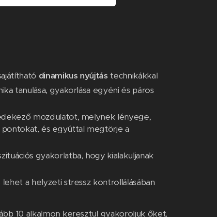
ajátítható
dinamikus nyújtás
technikákkal
nika tanulása, gyakorlása egyéni és páros
 védekező mozdulatot, melynek lényege,
 pontokat, és egyúttal megtörje a
zituációs gyakorlatba, hogy kialakuljanak
lehet a helyzeti stressz kontrollálásában
bb 10 alkalmon keresztül gyakoroljuk őket,