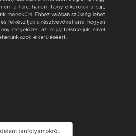
nem a harc, hanem hogy elkerüljük a bajt,
unk menekülni. Ehhez valóban szükség lehet
 és felkészítjük a résztvevőket arra, hogyan
kony megelőzés, az, hogy felismerjük, mivel
tehetünk azok elkerüléséért.
delem tanfolyamokról...