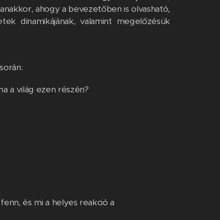
gyanakkor, ahogy a bevezetőben is olvasható,
etek dinamikájának, valamint megelőzésük
során:
ma a világ ezen részén?
fenn, és mi a helyes reakció a