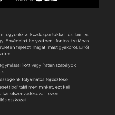
 egyenlő a küzdősportokkal, és bár az
y önvédelmi helyzetben, fontos tisztában
rületen fejleszti magát, mást gyakorol. Erről
iden...
ymással írott vagy íratlan szabályok
is.
sségeink folyamatos fejlesztése.
sett baj' talál meg minket, ezt kell
b kár elszenvedésével - ezen
lés eszközei.