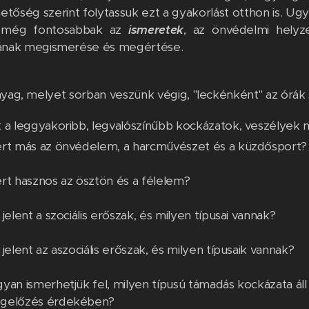
hetőség szerint folytassuk ezt a gyakorlást otthon is. U
n még fontosabbak az
ismeretek
, az önvédelmi helyz
nak megismerése és megértése.
nyag, melyet sorban veszünk végig, "leckénként" az órák 
 a leggyakoribb, legvalószínűbb kockázatok, veszélyek 
rt más az önvédelem, a harcművészet és a küzdősport?
rt hasznos az ösztön és a félelem?
 jelent a szociális erőszak, és milyen típusai vannak?
 jelent az aszociális erőszak, és milyen típusaik vannak?
yan ismerhetjük fel, milyen típusú támadás kockázata áll 
gelőzés érdekében?