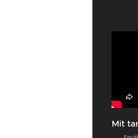
Mit ta
Egyál