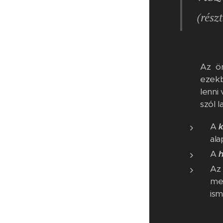
(rész
Az ö
ezekb
lenni
szól 
A
ala
A
Az
meg
ism