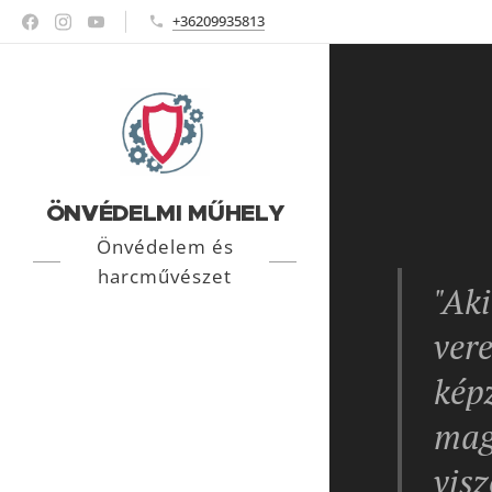
+36209935813
ÖNVÉDELMI MŰHELY
Önvédelem és
harcművészet
"Ak
ver
kép
mag
visz