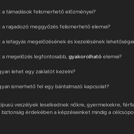
 a támadások felismerhető előzményei?
k a ragadozó meggyőzés felismerhető elemei?
 a lefagyás megelőzésének és kezelésének lehetősége
k a megelőzés legfontosabb,
gyakorolható
elemei?
yan lehet egy zaklatót kezelni?
yan ismerhető fel egy bántalmazó kapcsolat?
típusú veszélyek leselkednek nőkre, gyermekekre, férfiak
s biztonság érdekében a képzéseinket mindig a célcsoport