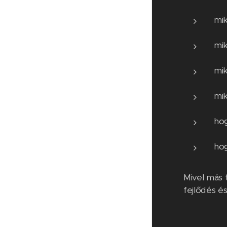
mik
mi
mik
mi
hog
hog
Mivel más 
fejlődés é