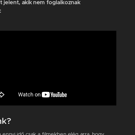
 jelent, akik nem foglalkoznak
:
nk?
n ennyi idő csak a filmekben elég arra, hogy