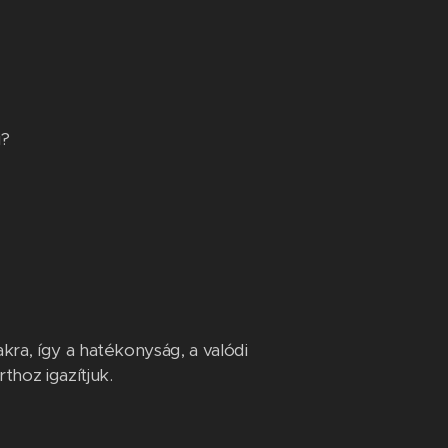
i?
ra, így a hatékonyság, a valódi
hoz igazítjuk.