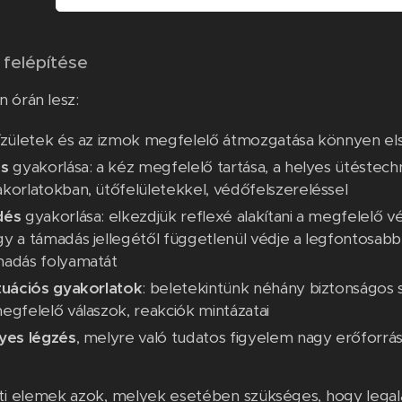
 felépítése
 órán lesz:
ízületek és az izmok megfelelő átmozgatása könnyen els
és
gyakorlása: a kéz megfelelő tartása, a helyes ütéstech
korlatokban, ütőfelületekkel, védőfelszereléssel
dés
gyakorlása: elkezdjük reflexé alakítani a megfelelő
y a támadás jellegétől függetlenül védje a legfontosabb
madás folyamatát
tuációs gyakorlatok
: beletekintünk néhány biztonságos s
egfelelő válaszok, reakciók mintázatai
yes légzés
, melyre való tudatos figyelem nagy erőforrás 
ti elemek azok, melyek esetében szükséges, hogy legalá