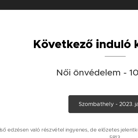
Következő induló 
Női önvédelem - 10
Szombathely - 2023. j
lső edzésen való részvétel ingyenes, de előzetes jelen
5813.