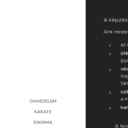
A képzés
Ami minden
az 
üt
gya
vé
hog
tá
szi
a m
ÖNVÉDELEM
hel
KARATE
ESKRIMA
A fen