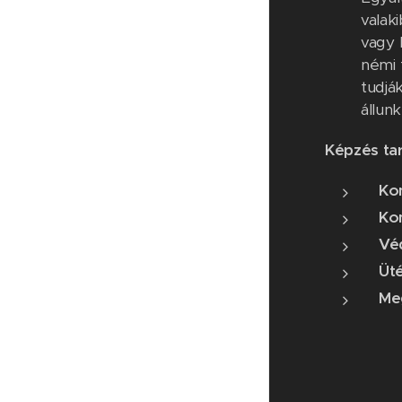
valak
vagy 
némi 
tudjá
állun
Képzés tar
Kon
Ko
Vé
Üt
Me