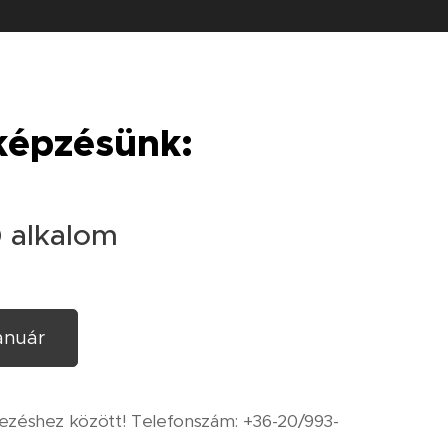
képzésünk:
 alkalom
anuár
tkezéshez között! Telefonszám: +36-20/993-