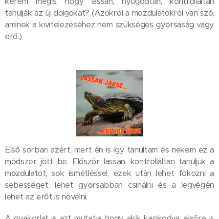
kérem mégis, hogy lassan, nyugodtan, kontrolláltan
tanulják az új dolgokat? (Azokról a mozdulatokról van szó,
aminek a kivitelezéséhez nem szükséges gyorsaság vagy
erő.)
Első sorban azért, mert én is így tanultam és nekem ez a
módszer jött be. Először lassan, kontrolláltan tanuljuk a
mozdulatot, sok ismétléssel, ezek után lehet fokozni a
sebességet, lehet gyorsabban csinálni és a legvégén
lehet az erőt is növelni.
A gyakorlat is azt mutatja, hogy akik kapkodva, elsőre is