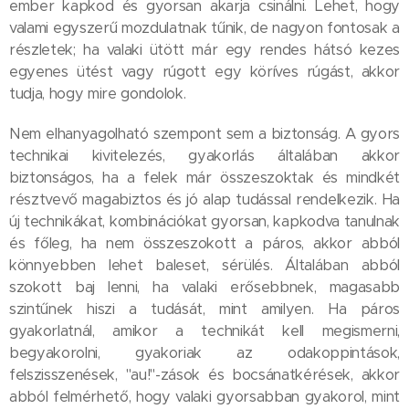
ember kapkod és gyorsan akarja csinálni. Lehet, hogy
valami egyszerű mozdulatnak tűnik, de nagyon fontosak a
részletek; ha valaki ütött már egy rendes hátsó kezes
egyenes ütést vagy rúgott egy köríves rúgást, akkor
tudja, hogy mire gondolok.
Nem elhanyagolható szempont sem a biztonság. A gyors
technikai kivitelezés, gyakorlás általában akkor
biztonságos, ha a felek már összeszoktak és mindkét
résztvevő magabiztos és jó alap tudással rendelkezik. Ha
új technikákat, kombinációkat gyorsan, kapkodva tanulnak
és főleg, ha nem összeszokott a páros, akkor abból
könnyebben lehet baleset, sérülés. Általában abból
szokott baj lenni, ha valaki erősebbnek, magasabb
szintűnek hiszi a tudását, mint amilyen. Ha páros
gyakorlatnál, amikor a technikát kell megismerni,
begyakorolni, gyakoriak az odakoppintások,
felszisszenések, "au!"-zások és bocsánatkérések, akkor
abból felmérhető, hogy valaki gyorsabban gyakorol, mint