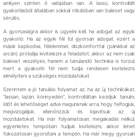
amilyen szinten ő valójában van. A lassú, kontrollált
gyakorlásból általában sokkal ritkábban van baleset vagy
sérülés.
A gyorsaságra akkor is ügyelni kell, ha adogat az egyik
gyakorló. Ha az egyik fél túl gyorsan adogat, ezért a
másik kapkodva, félelemmel, diszkomforttal (pánikkal az
arcán) próbálja kivitelezni a feladatot, akkor az nem csak
baleset veszélyes, hanem a tanulandó technika is torzul,
mert a gyakorló fél nem tudja rendesen kivitelezni,
elmélyíteni a szükséges mozdulatokat.
Szerintem a jó tanulási folyamat az, ha az új technikákat,
"lassan, lazán, könnyedén", kontrolláltan kezdjük tanulni.
Időt és lehetőséget adva magunknak arra, hogy felfogjuk,
megvizsgáljuk, ellenőrizzük és kijavítsuk az új
mozdulatokat. Ha már folyamatosan, megakadás nélkül,
egyenletes tempóban tudjuk kivitelezni, akkor lehet
fokozatosan gyorsítani a tempón. Ha már megy gyorsan