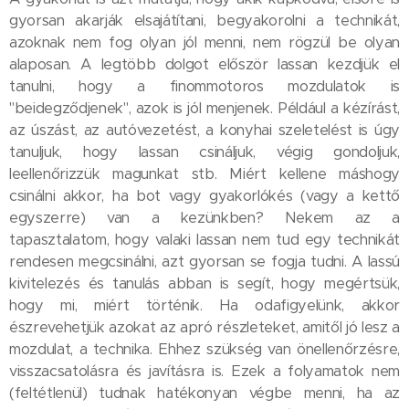
gyorsan akarják elsajátítani, begyakorolni a technikát,
azoknak nem fog olyan jól menni, nem rögzül be olyan
alaposan. A legtöbb dolgot először lassan kezdjük el
tanulni, hogy a finommotoros mozdulatok is
"beidegződjenek", azok is jól menjenek. Például a kézírást,
az úszást, az autóvezetést, a konyhai szeletelést is úgy
tanuljuk, hogy lassan csináljuk, végig gondoljuk,
leellenőrizzük magunkat stb. Miért kellene máshogy
csinálni akkor, ha bot vagy gyakorlókés (vagy a kettő
egyszerre) van a kezünkben? Nekem az a
tapasztalatom, hogy valaki lassan nem tud egy technikát
rendesen megcsinálni, azt gyorsan se fogja tudni. A lassú
kivitelezés és tanulás abban is segít, hogy megértsük,
hogy mi, miért történik. Ha odafigyelünk, akkor
észrevehetjük azokat az apró részleteket, amitől jó lesz a
mozdulat, a technika. Ehhez szükség van önellenőrzésre,
visszacsatolásra és javításra is. Ezek a folyamatok nem
(feltétlenül) tudnak hatékonyan végbe menni, ha az