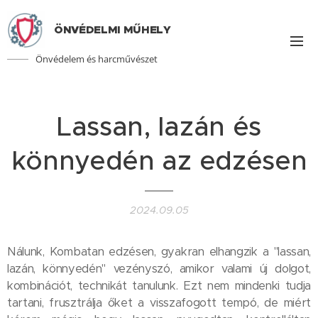
ÖNVÉDELMI MŰHELY
Önvédelem és harcművészet
Lassan, lazán és
könnyedén az edzésen
2024.09.05
Nálunk, Kombatan edzésen, gyakran elhangzik a "lassan,
lazán, könnyedén" vezényszó, amikor valami új dolgot,
kombinációt, technikát tanulunk. Ezt nem mindenki tudja
tartani, frusztrálja őket a visszafogott tempó, de miért